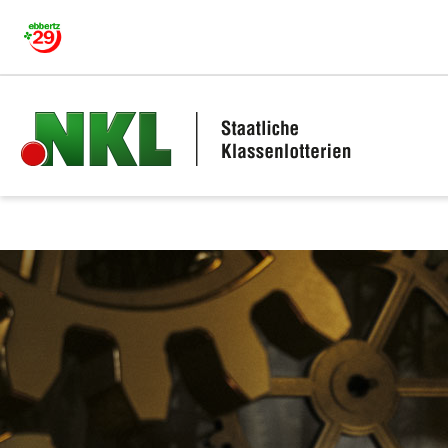
Highlights des 157. NKL Mil
Zu den Hauptinhalten springen