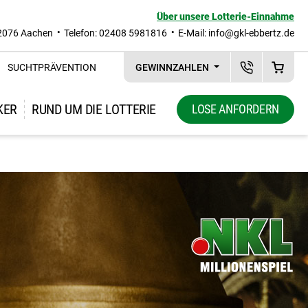
Über unsere Lotterie-Einnahme
2076 Aachen
Telefon: 02408 5981816
E-Mail:
info@gkl-ebbertz.de
SUCHTPRÄVENTION
GEWINNZAHLEN
KUNDENSERVI
WAREN
ewählte Los-Kombinationen
KER
RUND UM DIE LOTTERIE
LOSE ANFORDERN
Zeige Unternavigation zu "Rund um die Lotterie"