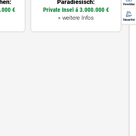
hen:
Paradiesisch:
Vererbbar
Die 1
.000 €
Private Insel á 3.000.000 €
Lotteri
garant
Ein 
vererbbar
garanti
Durchfü
Losaufl
Rent
» weitere Infos
Steuerfrei