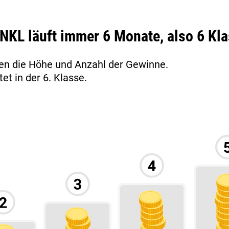
r NKL läuft immer 6 Monate, also 6 Kl
gen die Höhe und Anzahl der Gewinne.
t in der 6. Klasse.
AN &
FRAGEN UND
NGEN
ANTWORTEN
inne,
Sie haben Fragen? Wir die
 2,3
Antworten. Hilfreiche
die
Informationen rund um die NKL-
mungen
Lotterie - zu unter­schiedlichen
n.
Themengebieten gebündelt.