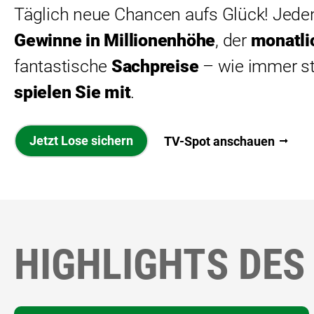
Täglich neue Chancen aufs Glück! Jed
Gewinne in Millionenhöhe
, der
monatli
fantastische
Sachpreise
– wie immer st
spielen Sie mit
.
Jetzt Lose sichern
TV-Spot anschauen
HIGHLIGHTS DES 