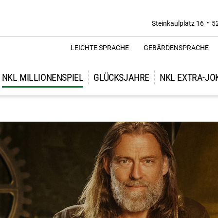
Steinkaulplatz 16
5
LEICHTE SPRACHE
GEBÄRDENSPRACHE
lionenspiels
So funktioniert's
Der NKL-Jackpot
Ausg
NKL MILLIONENSPIEL
GLÜCKSJAHRE
NKL EXTRA-JO