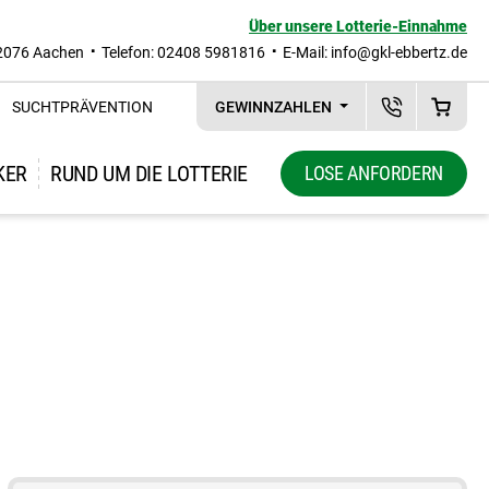
Über unsere Lotterie-Einnahme
2076 Aachen
Telefon: 02408 5981816
E-Mail:
info@gkl-ebbertz.de
SUCHTPRÄVENTION
GEWINNZAHLEN
KUNDENSERVI
WAREN
KER
RUND UM DIE LOTTERIE
LOSE ANFORDERN
Zeige Unternavigation zu "Rund um die Lotterie"