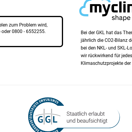
elen zum Problem wird,
e
oder
0800 - 6552255
.
Bei der GKL hat das Them
jährlich die CO2-Bilanz
bei den NKL- und SKL-Lo
wir rück­wirkend für jed
Klimaschutzprojekte der